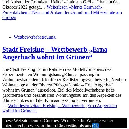
und Anbau der Grund- und Mittelschule am Gröben“ hat am 04.
Oktober 2022 getagt.…
Weiterlesen »
Markt Garmisch-
Partenkirchen – Neu- und Anbau der Grund- und Mittelschule am
Gröben
Wettbewerbsbetreuung
Stadt Freising – Wettbewerb „Erna
Angerbach wohnt im Grünen“
Die Stadt Freising hat im Rahmen des Modellvorhabens des
Experimentellen Wohnungsbaus „Klimaanpassung im
Wohnungsbau“ den nichtoffener Realisierungswettbewerb „Neubau
Wohnanlage an der Oberen Pfalzgrafstraße – Erna Angerbach
wohnt im Grünen“ ausgelobt. Ziel des Modellvorhabens ist es,
geförderten und bezahlbaren Wohnungsbau mit den Aspekten des
Klimaschutzes und der Klimaanpassung zu verbinden.
…
Weiterlesen »
Stadt Freising – Wettbewerb „Erna Angerbach
wohnt im Grünen“
Diese Website benutzt Cookies. Wenn Sie die Website weiter
nutzten, gehen wir von Ihrem Einverständnis aus.
OK