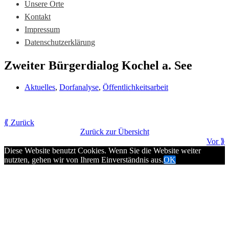
Unsere Orte
Kontakt
Impressum
Datenschutzerklärung
Zweiter Bürgerdialog Kochel a. See
Aktuelles
,
Dorfanalyse
,
Öffentlichkeitsarbeit
⟪ Zurück
Zurück zur Übersicht
Vor ⟫
Diese Website benutzt Cookies. Wenn Sie die Website weiter
nutzten, gehen wir von Ihrem Einverständnis aus.
OK