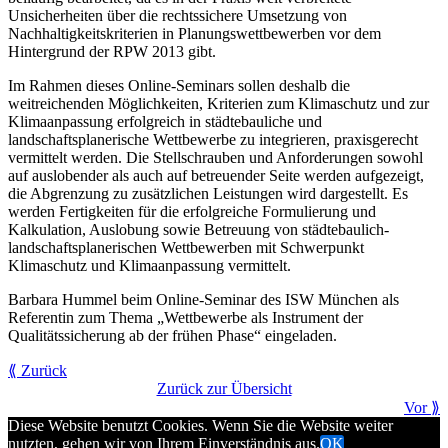
Unsicherheiten über die rechtssichere Umsetzung von
Nachhaltigkeitskriterien in Planungswettbewerben vor dem
Hintergrund der RPW 2013 gibt.
Im Rahmen dieses Online-Seminars sollen deshalb die
weitreichenden Möglichkeiten, Kriterien zum Klimaschutz und zur
Klimaanpassung erfolgreich in städtebauliche und
landschaftsplanerische Wettbewerbe zu integrieren, praxisgerecht
vermittelt werden. Die Stellschrauben und Anforderungen sowohl
auf auslobender als auch auf betreuender Seite werden aufgezeigt,
die Abgrenzung zu zusätzlichen Leistungen wird dargestellt. Es
werden Fertigkeiten für die erfolgreiche Formulierung und
Kalkulation, Auslobung sowie Betreuung von städtebaulich-
landschaftsplanerischen Wettbewerben mit Schwerpunkt
Klimaschutz und Klimaanpassung vermittelt.
Barbara Hummel beim Online-Seminar des ISW München als
Referentin zum Thema „Wettbewerbe als Instrument der
Qualitätssicherung ab der frühen Phase“ eingeladen.
⟪ Zurück
Zurück zur Übersicht
Vor ⟫
Diese Website benutzt Cookies. Wenn Sie die Website weiter
nutzten, gehen wir von Ihrem Einverständnis aus.
OK