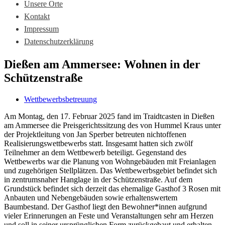
Unsere Orte
Kontakt
Impressum
Datenschutzerklärung
Dießen am Ammersee: Wohnen in der
Schützenstraße
Wettbewerbsbetreuung
Am Montag, den 17. Februar 2025 fand im Traidtcasten in Dießen
am Ammersee die Preisgerichtssitzung des von Hummel Kraus unter
der Projektleitung von Jan Sperber betreuten nichtoffenen
Realisierungswettbewerbs statt. Insgesamt hatten sich zwölf
Teilnehmer an dem Wettbewerb beteiligt. Gegenstand des
Wettbewerbs war die Planung von Wohngebäuden mit Freianlagen
und zugehörigen Stellplätzen. Das Wettbewerbsgebiet befindet sich
in zentrumsnaher Hanglage in der Schützenstraße. Auf dem
Grundstück befindet sich derzeit das ehemalige Gasthof 3 Rosen mit
Anbauten und Nebengebäuden sowie erhaltenswertem
Baumbestand. Der Gasthof liegt den Bewohner*innen aufgrund
vieler Erinnerungen an Feste und Veranstaltungen sehr am Herzen
und soll in seiner ursprünglichen Form zurückgebaut und erhalten