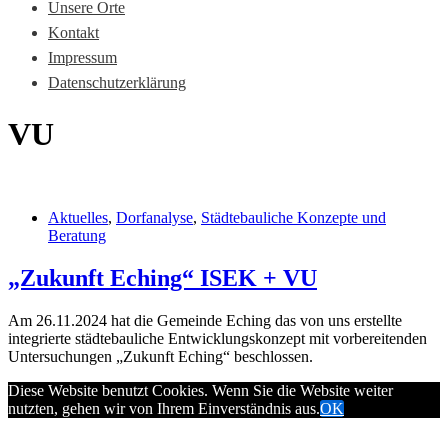
Unsere Orte
Kontakt
Impressum
Datenschutzerklärung
VU
Aktuelles
,
Dorfanalyse
,
Städtebauliche Konzepte und
Beratung
„Zukunft Eching“ ISEK + VU
Am 26.11.2024 hat die Gemeinde Eching das von uns erstellte
integrierte städtebauliche Entwicklungskonzept mit vorbereitenden
Untersuchungen „Zukunft Eching“ beschlossen.
Diese Website benutzt Cookies. Wenn Sie die Website weiter
nutzten, gehen wir von Ihrem Einverständnis aus.
OK